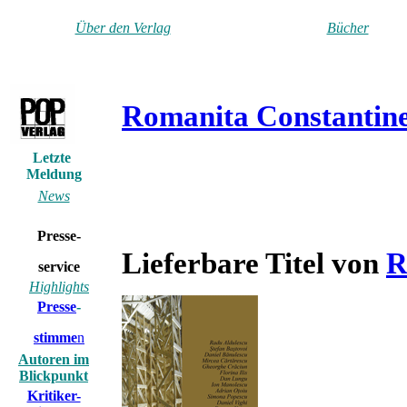
Über den Verlag
Bücher
Romanita Constantin
Letzte
Meldung
News
Presse-
Lieferbare Titel von
R
service
Highlights
Presse
-
stimme
n
Autoren im
Blickpunkt
Kritiker-