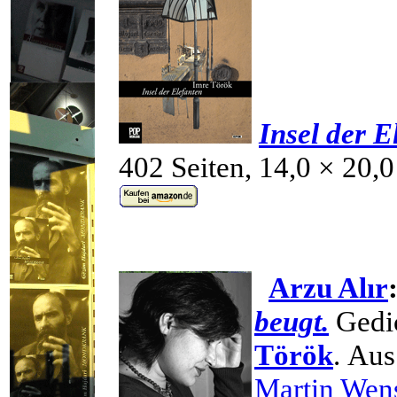
Insel der E
402 Seiten, 14,0 × 20,
Arzu Alır
beugt.
Gedic
Török
.
Aus
Martin Wen