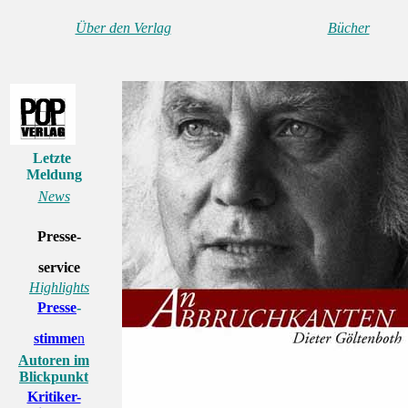
Über den Verlag
Bücher
Letzte
Meldung
News
Presse-
service
Highlights
Presse
-
stimme
n
Autoren im
Blickpunkt
Kritiker-