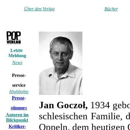
Über den Verlag
Bücher
Letzte
Meldung
News
Presse-
service
Highlights
Presse
-
Jan Goczoł,
1934 gebor
stimme
n
schlesischen Familie,
Autoren im
Blickpunkt
Oppeln, dem heutigen Op
Kritiker-