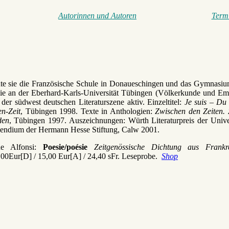
Autorinnen und Autoren
Term
hte sie die Französische Schule in Donaueschingen und das Gymnasium
sowie an der Eberhard-Karls-Universität Tübingen (Völkerkunde und Emp
 der südwest deutschen Literaturszene aktiv. Einzeltitel:
Je suis – Du 
en-Zeit
, Tübingen 1998. Texte in Anthologien:
Zwischen den Zeiten.
den
, Tübingen 1997. Auszeichnungen: Würth Literaturpreis der Univer
tipendium der Hermann Hesse Stiftung, Calw 2001.
ne Alfonsi
:
Poesie/poésie
Zeitgenössische Dichtung aus Fran
,00Eur[D] / 15,00 Eur[A] / 24,40 sFr
. Leseprobe.
Shop