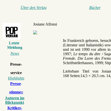
Über den Verlag
Bücher
Josiane Alfonsi
In Frankreich geboren, besuc
Letzte
(Literatur und Italianistik) 
Meldung
und ist seit 1990 vor allem in
News
1997;
Le temps du dire / Sag
Fremde. Die Leere des Frem
Schriftstellerhauses, 1999; S
Presse-
Lieferbare Titel von
Josia
service
168 Seiten:14,5 × 20,5 cm. 14
Highlights
Presse
-
stimme
n
Autoren im
Blickpunkt
Kritiker-